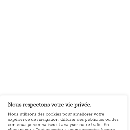
LES PRÉSIDENTS PASSENT, JACQUES WITT
RESTE
Accrédité à l’Élysée depuis 1985, il a suivi les hommes
politiques au plus près. Une telle longévité dans le sillage
des présidents lui a conféré une stature de « sage » dans la
profession. Mes présidents et moi. 16 grandes photos
commentées par leur auteur.
FLORENCE JOUBERT FROID MOI? JAMAIS!
Les gardiens du temps du mont Aigoual. Le livre. Vive le
vent !
Nous respectons votre vie privée.
Nous utilisons des cookies pour améliorer votre
expérience de navigation, diffuser des publicités ou des
©2026 La Revue LIKE · Création du site par burro-net.
contenus personnalisés et analyser notre trafic. En
cliquant sur « Tout accepter », vous consentez à notre