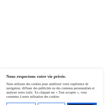
Vos données personnelles seront utilisées pour vous accompagner au cours
de votre visite du site web, gérer l’accès à votre compte, et pour d’autres
raisons décrites dans notre
privacy policy
.
Register
Nous respectons votre vie privée.
Nous utilisons des cookies pour améliorer votre expérience de
©2026 La Revue LIKE · Création du site par burro-net.
navigation, diffuser des publicités ou des contenus personnalisés et
analyser notre trafic. En cliquant sur « Tout accepter », vous
consentez à notre utilisation des cookies.
Panier
Mon compte