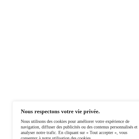
Petit format, grandes photos
Photographe et artiste
Sur les
plages de Rimini avec Kourtney Roy
9,90
€
TTC
Ajouter au Panier
©2026 La Revue LIKE · Création du site par burro-net.
Nous respectons votre vie privée.
Nous utilisons des cookies pour améliorer votre expérience de
navigation, diffuser des publicités ou des contenus personnalisés et
analyser notre trafic. En cliquant sur « Tout accepter », vous
consentez à notre utilisation des cookies.